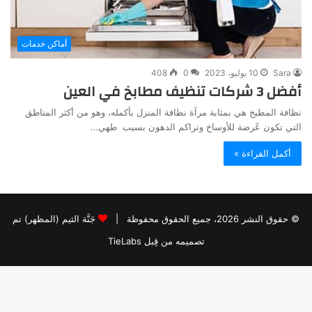
أماكن خدمات
Sara
10 يوليو، 2023
0
408
أفضل 3 شركات تنظيف مطابخ في العين
نظافة المطبخ هي بمثابة مرآة نظافة المنزل بأكمله، وهو من أكثر المناطق
التي تكون عًرضة للأوساخ وتراكم الدهون بسبب طهي…
أكمل القراءة »
© حقوق النشر 2026، جميع الحقوق محفوظة |
جَنَّة الثيم (المظهر) تم
تصميمه من قِبل TieLabs