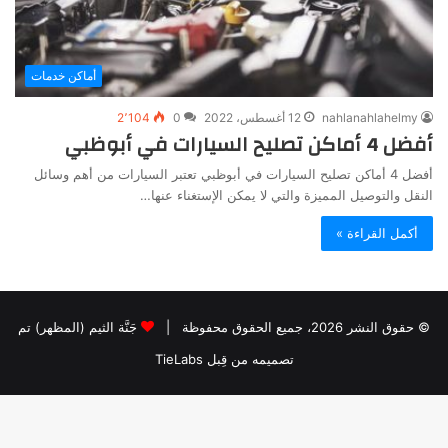
أماكن خدمات
nahlanahlahelmy
12 أغسطس، 2022
0
2٬104
أفضل 4 أماكن تصليح السيارات في أبوظبي
أفضل 4 أماكن تصليح السيارات في أبوظبي تعتبر السيارات من أهم وسائل
النقل والتوصيل المميزة والتي لا يمكن الإستغناء عنها…
أكمل القراءة »
© حقوق النشر 2026، جميع الحقوق محفوظة |
جَنَّة الثيم (المظهر) تم
تصميمه من قِبل TieLabs