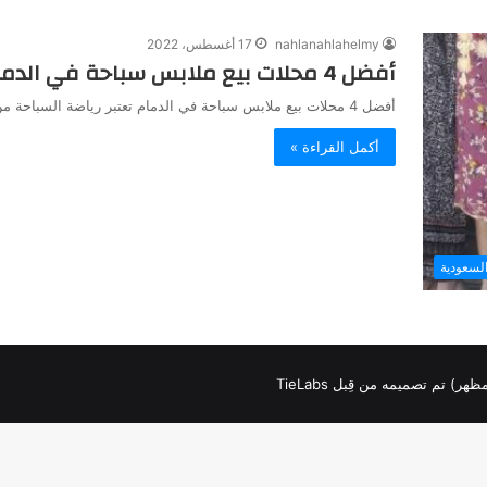
nahlanahlahelmy
17 أغسطس، 2022
أفضل 4 محلات بيع ملابس سباحة في الدمام
أفضل 4 محلات بيع ملابس سباحة في الدمام تعتبر رياضة السباحة من الرياضة المميزة فهى تساعد في الشعور بالإسترخاء والهدوء…
أكمل القراءة »
لسعودية
لمظهر) تم تصميمه من قِبل TieLabs