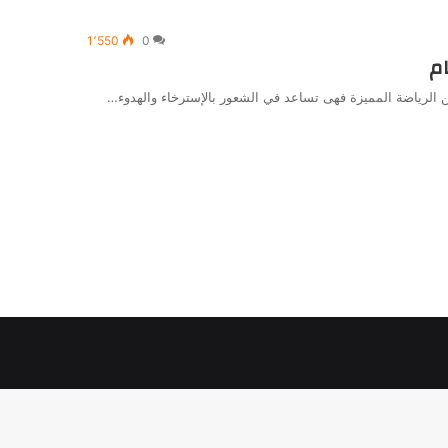
1٬550
0