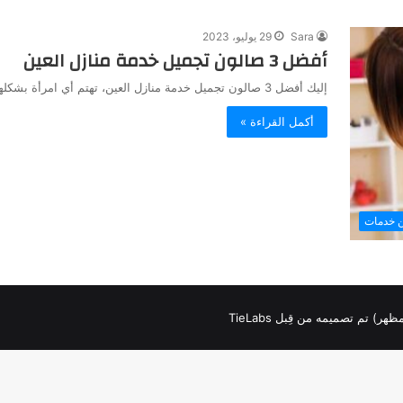
Sara
29 يوليو، 2023
أفضل 3 صالون تجميل خدمة منازل العين
إليك أفضل 3 صالون تجميل خدمة منازل العين، تهتم أي امرأة بشكلها و تحب ان تكون في أحسن حال في…
أكمل القراءة »
ن خدمات
لمظهر) تم تصميمه من قِبل TieLabs