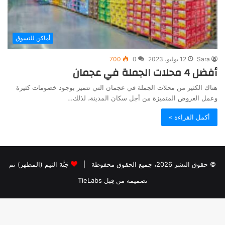
أماكن للتسوق
Sara
12 يوليو، 2023
0
700
أفضل 4 محلات الجملة في عجمان
هناك الكثير من محلات الجملة في عجمان التي تتميز بوجود خصومات كثيرة
وعمل العروض المتميزة من أجل سكان المدينة، لذلك…
أكمل القراءة »
© حقوق النشر 2026، جميع الحقوق محفوظة |
جَنَّة الثيم (المظهر) تم
تصميمه من قِبل TieLabs