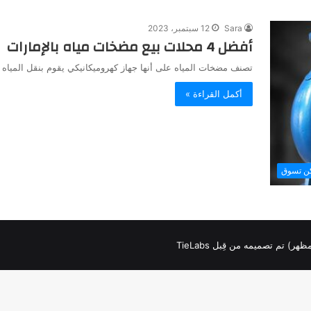
Sara
12 سبتمبر، 2023
أفضل 4 محلات بيع مضخات مياه بالإمارات
تصنف مضخات المياه على أنها جهاز كهروميكانيكي يقوم بنقل الميا
أكمل القراءة »
كن تسوق
لمظهر) تم تصميمه من قِبل TieLabs