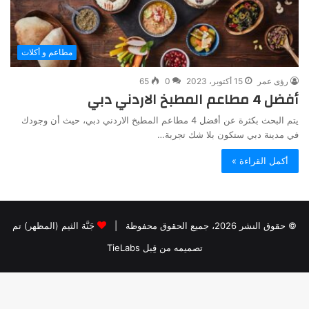
مطاعم و أكلات
رؤى عمر
15 أكتوبر، 2023
0
65
أفضل 4 مطاعم المطبخ الاردني دبي
يتم البحث بكثرة عن أفضل 4 مطاعم المطبخ الاردني دبي، حيث أن وجودك
في مدينة دبي ستكون بلا شك تجربة…
أكمل القراءة »
© حقوق النشر 2026، جميع الحقوق محفوظة |
جَنَّة الثيم (المظهر) تم
تصميمه من قِبل TieLabs