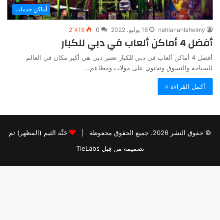
أماكن خدمات
nahlanahlahelmy
18 يوليو، 2022
0
2٬416
أفضل 4 أماكن ألعاب في دبي للكبار
أفضل 4 أماكن ألعاب في دبي للكبار تعتبر دبي هي أكبر مكان في العالم
للسياحة والتسوق وتحتوي على مولات ومطاعم…
أكمل القراءة »
© حقوق النشر 2026، جميع الحقوق محفوظة |
جَنَّة الثيم (المظهر) تم
تصميمه من قِبل TieLabs