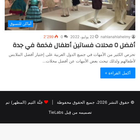
أماكن للتسوق
nahlanahlahelmy
22 يوليو، 2022
0
2٬299
أفضل ٥ محلات فساتين أطفال فخمة في جدة
تحرص الكثير من الأمهات في جميع الدول العربية على إختيار أفضل الملابس
لأطفالهم ولذلك تبحث بعض الأمهات عن أفضل محلات…
أكمل القراءة »
© حقوق النشر 2026، جميع الحقوق محفوظة |
جَنَّة الثيم (المظهر) تم
تصميمه من قِبل TieLabs