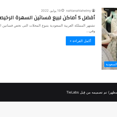
nahlanahlahelmy
19 يوليو، 2022
أفضل 5 أماكن لبيع فساتين السهرة الرخيصة في جده
تشتهر المملكة العربية السعودية بتنوع المحلات التى تخص فساتين الزف
وفي…
أكمل القراءة »
لسعودية
لمظهر) تم تصميمه من قِبل TieLabs