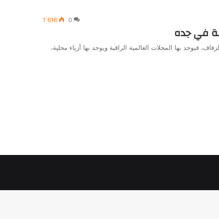
1٬616
0
اف، فيوجد بها المحلات العالمية الراقية ويوجد بها أزياء محلية،