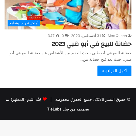
أماكن تدريب وتعليم
Alex Queen
31 أغسطس، 2023
0
347
حضانة للبيع في أبو ظبي 2023
حضانة للبيع في أبو ظبي يبحث العديد من الأشخاص عن حضانة للبيع في أبو
ظبي، حيث يعد فتح حضانة من…
أكمل القراءة »
© حقوق النشر 2026، جميع الحقوق محفوظة |
جَنَّة الثيم (المظهر) تم
تصميمه من قِبل TieLabs