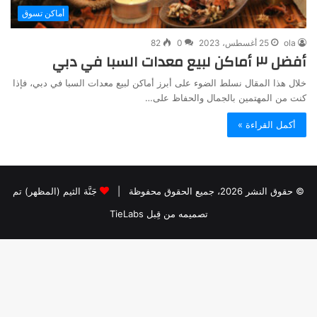
أماكن تسوق
ola
25 أغسطس، 2023
0
82
أفضل ٣ أماكن لبيع معدات السبا في دبي
خلال هذا المقال نسلط الضوء على أبرز أماكن لبيع معدات السبا في دبي، فإذا
كنت من المهتمين بالجمال والحفاظ على…
أكمل القراءة »
© حقوق النشر 2026، جميع الحقوق محفوظة |
جَنَّة الثيم (المظهر) تم
تصميمه من قِبل TieLabs