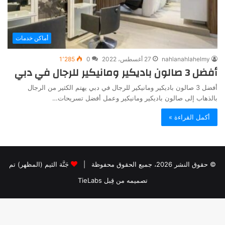
أماكن خدمات
nahlanahlahelmy
27 أغسطس، 2022
0
1٬285
أفضل 3 صالون باديكير ومانيكير للرجال في دبي
أفضل 3 صالون باديكير ومانيكير للرجال في دبي يهتم الكثير من الرجال
بالذهاب إلى صالون باديكير ومانيكير وعمل أفضل تسريحات…
أكمل القراءة »
© حقوق النشر 2026، جميع الحقوق محفوظة |
جَنَّة الثيم (المظهر) تم
تصميمه من قِبل TieLabs