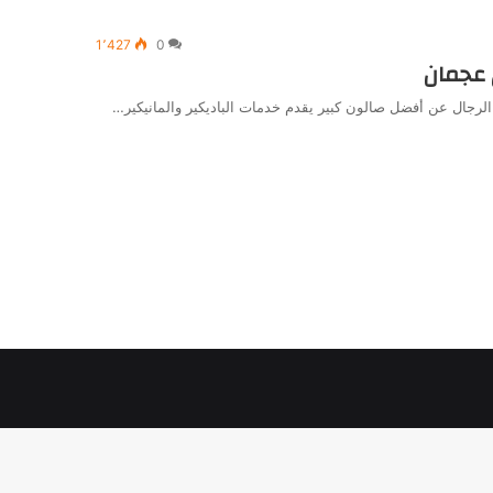
1٬427
0