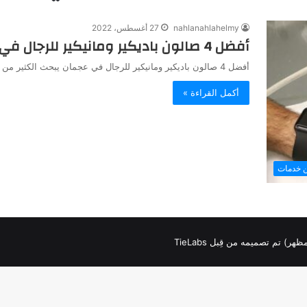
nahlanahlahelmy
27 أغسطس، 2022
أفضل 4 صالون باديكير ومانيكير للرجال في عجمان
أفضل 4 صالون باديكير ومانيكير للرجال في عجمان يبحث الكثير من الرجال عن أفضل صالون كبير يقدم خدمات الباديكير والمانيكير…
أكمل القراءة »
ن خدمات
لمظهر) تم تصميمه من قِبل TieLabs