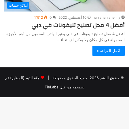
أماكن خدمات
nahlanahlahelmy
10 أغسطس، 2022
0
1٬912
أفضل 4 محل تصليح تليفونات في دبي
أفضل 4 محل تصليح تليفونات في دبي يعتبر الهاتف المحمول من أهم الأجهزة
المحمولة في كل مكان ولا يمكن الإستغناء…
أكمل القراءة »
© حقوق النشر 2026، جميع الحقوق محفوظة |
جَنَّة الثيم (المظهر) تم
تصميمه من قِبل TieLabs