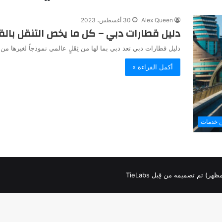
Alex Queen
30 أغسطس، 2023
دليل قطارات دبي – كل ما يخص التنقل بال
دليل قطارات دبي تعد دبي بما لها من ثِقَلٍ عالمي نموذجاً لغيرها من
أكمل القراءة »
ن خدمات
لمظهر) تم تصميمه من قِبل TieLabs