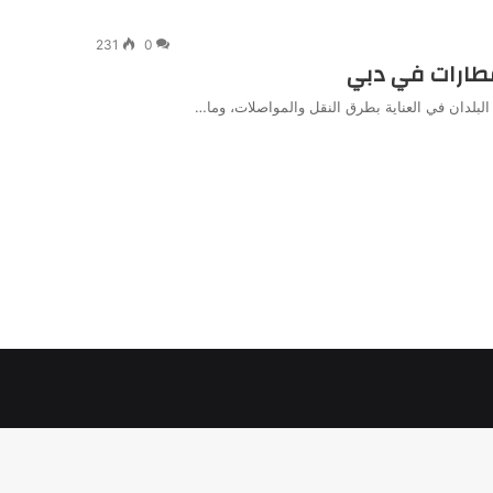
231
0
قطارات في دبي
 البلدان في العناية بطرق النقل والمواصلات، وما…