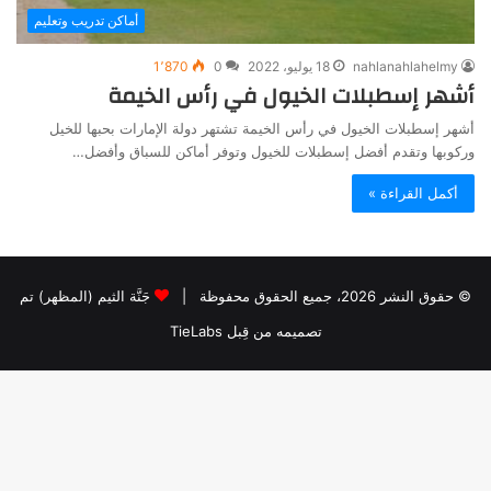
أماكن تدريب وتعليم
nahlanahlahelmy
18 يوليو، 2022
0
1٬870
أشهر إسطبلات الخيول في رأس الخيمة
أشهر إسطبلات الخيول في رأس الخيمة تشتهر دولة الإمارات بحبها للخيل
وركوبها وتقدم أفضل إسطبلات للخيول وتوفر أماكن للسباق وأفضل…
أكمل القراءة »
© حقوق النشر 2026، جميع الحقوق محفوظة |
جَنَّة الثيم (المظهر) تم
تصميمه من قِبل TieLabs