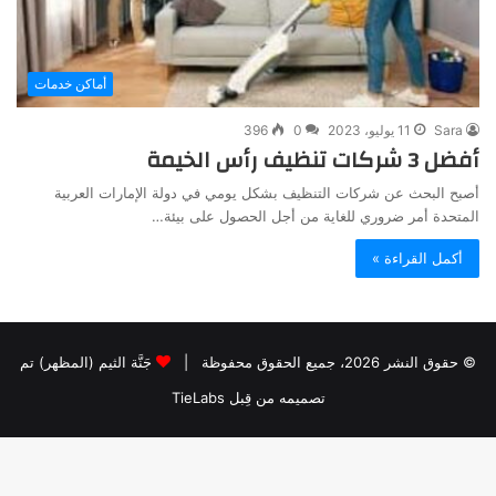
أماكن خدمات
Sara
11 يوليو، 2023
0
396
أفضل 3 شركات تنظيف رأس الخيمة
أصبح البحث عن شركات التنظيف بشكل يومي في دولة الإمارات العربية
المتحدة أمر ضروري للغاية من أجل الحصول على بيئة…
أكمل القراءة »
© حقوق النشر 2026، جميع الحقوق محفوظة |
جَنَّة الثيم (المظهر) تم
تصميمه من قِبل TieLabs