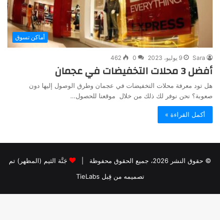
أماكن تسوق
Sara
9 يوليو، 2023
0
462
أفضل 3 محلات التخفيضات في عجمان
هل تود معرفة محلات التخفيضات في عجمان وطرق الوصول إليها دون
صعوبة؟ نحن نوفر لك ذلك من خلال موقعنا للحصول…
أكمل القراءة »
© حقوق النشر 2026، جميع الحقوق محفوظة |
جَنَّة الثيم (المظهر) تم
تصميمه من قِبل TieLabs