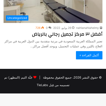
Uncategorized
nahlanahlahelmy
26 يوليو، 2022
0
726
أفضل ٣ مركز تجميل رجالي بالرياض
تعتبر المملكة العربية السعودية في مرتبة متقدمة بين الدول العربية في مراكز
العلاج بالليزر وفي عمليات التجميل، ويوجد أفضل مراكز…
أكمل القراءة »
© حقوق النشر 2026، جميع الحقوق محفوظة |
جَنَّة الثيم (المظهر) تم
تصميمه من قِبل TieLabs