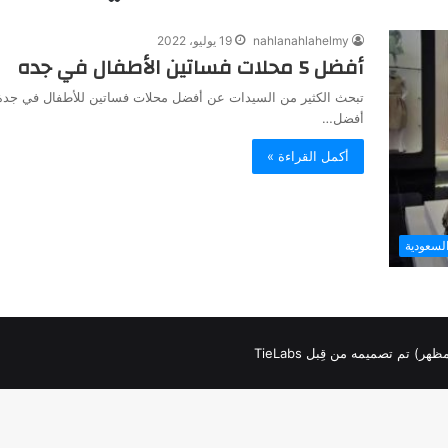
nahlanahlahelmy
19 يوليو، 2022
أفضل 5 محلات فساتين الأطفال في جده
تبحث الكثير من السيدات عن أفضل محلات فساتين للأطفال في جدة ل
أفضل…
أكمل القراءة »
لسعودية
لمظهر) تم تصميمه من قِبل TieLabs