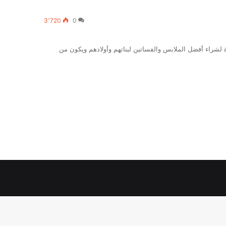
3٬720
0
شراء أفضل الملابس والفساتين لبناتهم وأولادهم ويكون من