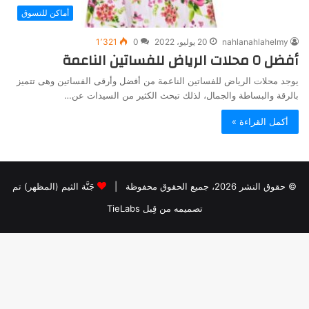
أماكن للتسوق
nahlanahlahelmy
20 يوليو، 2022
0
1٬321
أفضل ٥ محلات الرياض للفساتين الناعمة
يوجد محلات الرياض للفساتين الناعمة من أفضل وأرقى الفساتين وهى تتميز
بالرقة والبساطة والجمال، لذلك تبحث الكثير من السيدات عن…
أكمل القراءة »
© حقوق النشر 2026، جميع الحقوق محفوظة |
جَنَّة الثيم (المظهر) تم
تصميمه من قِبل TieLabs