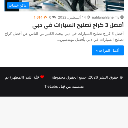
أماكن خدمات
nahlanahlahelmy
14 أغسطس، 2022
0
1٬614
أفضل 3 كراج تصليح السيارات في دبي
أفضل 3 كراج تصليح السيارات في دبي يبحث الكثير من الناس عن أفضل كراج
تصليح السيارات في دبي بأفضل مهندسين…
أكمل القراءة »
© حقوق النشر 2026، جميع الحقوق محفوظة |
جَنَّة الثيم (المظهر) تم
تصميمه من قِبل TieLabs