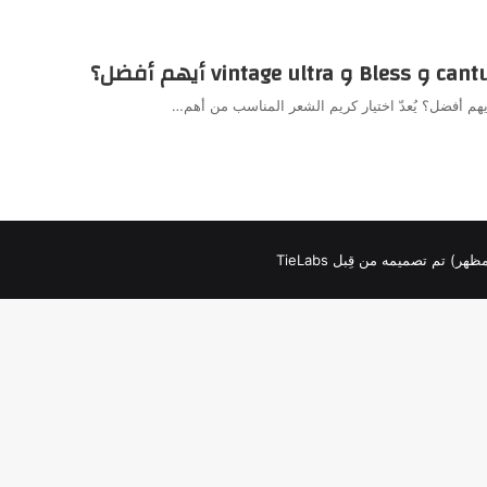
لمظهر) تم تصميمه من قِبل TieLabs