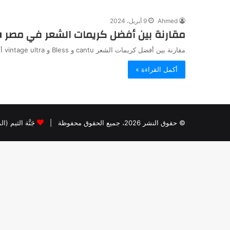
Ahmed
9 أبريل، 2024
مقارنة بين أفضل كريمات الشعر في مصر cantu و Bless و vintage ultra أيهم أفضل؟
مقارنة بين أفضل كريمات الشعر cantu و Bless و vintage ultra أيهم أفضل؟ يُعدّ اختيار كريم الشعر المناسب من أهم…
أكمل القراءة »
© حقوق النشر 2026، جميع الحقوق محفوظة |
جَنَّة الثيم (ا