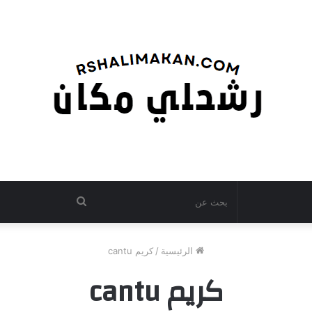
بحث
عن
الرئيسية
/
كريم cantu
كريم cantu