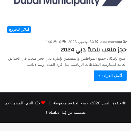
أماكن للخروج
alaa mansour
30 نوفمبر، 2023
0
140
حجز ملعب بلدية دبي 2024
أصبح بإمكان جميع المواطنين والمقيمين بإمارة دبي حجز ملعب في الحدائق
العامة لممارسة النشاطات الرياضية مثل كرة القدم، ويتم ذلك…
أكمل القراءة »
© حقوق النشر 2026، جميع الحقوق محفوظة |
جَنَّة الثيم (المظهر) تم
تصميمه من قِبل TieLabs