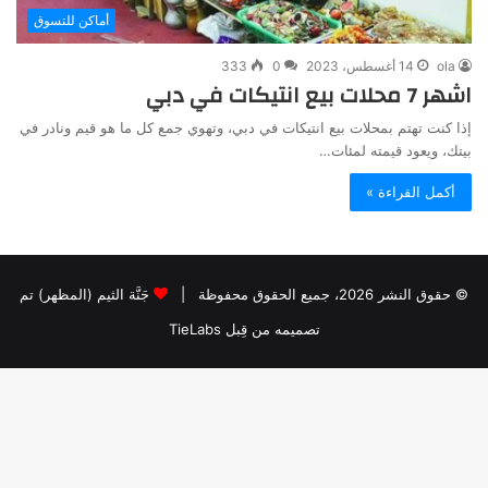
أماكن للتسوق
ola
14 أغسطس، 2023
0
333
اشهر 7 محلات بيع انتيكات في دبي
إذا كنت تهتم بمحلات بيع انتيكات في دبي، وتهوي جمع كل ما هو قيم ونادر في
بيتك، ويعود قيمته لمئات…
أكمل القراءة »
© حقوق النشر 2026، جميع الحقوق محفوظة |
جَنَّة الثيم (المظهر) تم
تصميمه من قِبل TieLabs