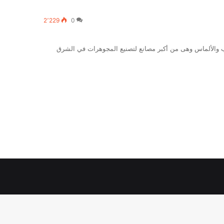
2٬229
0
هب والألماس وهى من أكبر مصانع لتصنيع المجوهرات في الشرق