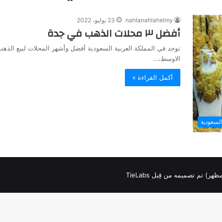
nahlanahlahelmy
23 يوليو، 2022
أفضل ٣ محلات الذهب في جدة
توجد في المملكة العربية السعودية أفضل وأشهر المحلات لبيع الذ
الاوسط،…
أكمل القراءة »
لسعودية
لمظهر) تم تصميمه من قِبل TieLabs