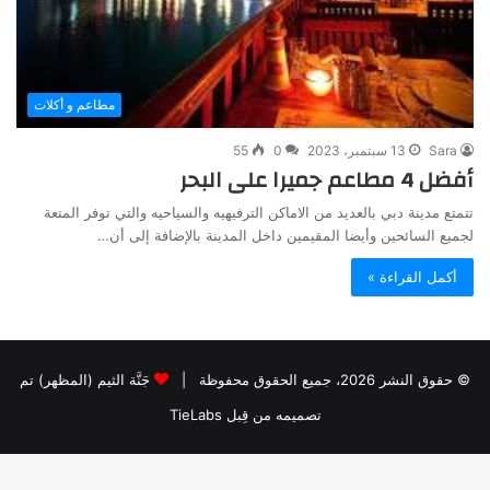
مطاعم و أكلات
Sara
13 سبتمبر، 2023
0
55
أفضل 4 مطاعم جميرا على البحر
تتمتع مدينة دبي بالعديد من الاماكن الترفيهيه والسياحيه والتي توفر المتعة
لجميع السائحين وأيضا المقيمين داخل المدينة بالإضافة إلى أن…
أكمل القراءة »
© حقوق النشر 2026، جميع الحقوق محفوظة |
جَنَّة الثيم (المظهر) تم
تصميمه من قِبل TieLabs