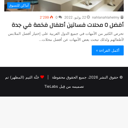
أماكن للتسوق
nahlanahlahelmy
22 يوليو، 2022
0
2٬299
أفضل ٥ محلات فساتين أطفال فخمة في جدة
تحرص الكثير من الأمهات في جميع الدول العربية على إختيار أفضل الملابس
لأطفالهم ولذلك تبحث بعض الأمهات عن أفضل محلات…
أكمل القراءة »
© حقوق النشر 2026، جميع الحقوق محفوظة |
جَنَّة الثيم (المظهر) تم
تصميمه من قِبل TieLabs