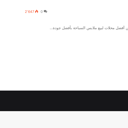
2٬647
0