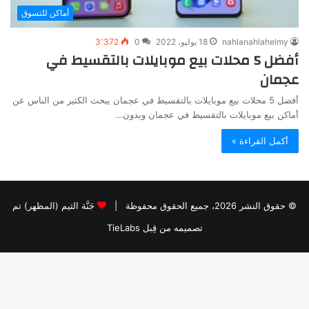
أماكن للتسوق
nahlanahlahelmy
18 يوليو، 2022
0
3٬372
أفضل 5 محلات بيع موبايلات بالتقسيط في
عجمان
أفضل 5 محلات بيع موبايلات بالتقسيط في عجمان يبحث الكثير من الناس عن
أماكن بيع موبايلات بالتقسيط في عجمان وبدون…
أكمل القراءة »
© حقوق النشر 2026، جميع الحقوق محفوظة |
جَنَّة الثيم (المظهر) تم
تصميمه من قِبل TieLabs