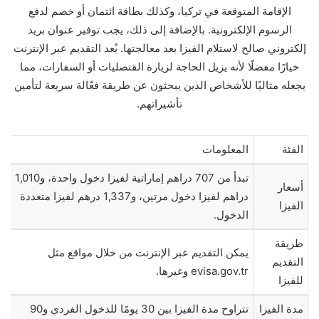
الإقامة المتوقعة في تركيا، وكذلك بطاقة ائتمان أو خصم لدفع
الرسوم الإلكترونية. بالإضافة إلى ذلك، يجب توفير عنوان بريد
إلكتروني صالح لاستلام الفيزا بعد معالجتها. يُعد التقديم عبر الإنترنت
خيارًا مفضلًا لأنه يزيل الحاجة لزيارة القنصليات أو السفارات، مما
يجعله مثاليًا للأشخاص الذين يبحثون عن طريقة فعّالة سريعة لتأمين
تأشيراتهم.
الفئة
المعلومات
تبدأ من 707 دراهم إماراتية لفيزا دخول واحدة، و1,010
أسعار
دراهم لفيزا دخول مرتين، و1,337 درهم لفيزا متعددة
الفيزا
الدخول.
طريقة
يمكن التقديم عبر الإنترنت من خلال مواقع مثل
التقديم
evisa.gov.tr وغيرها.
للفيزا
مدة الفيزا
تتراوح مدة الفيزا بين 30 يومًا للدخول الفردي و90