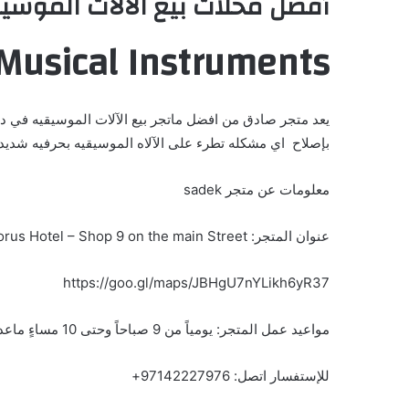
أفضل محلات بيع الآلات الموسي
Musical Instruments
يعد متجر صادق من افضل ماتجر بيع الآلات الموسيقيه في دبي
بإصلاح اي مشكله تطرء على الآلاه الموسيقيه بحرفيه شديده؛ ت
معلومات عن متجر sadek
عنوان المتجر: Burj Nahar,Omar bin Al Khattab Street,Fish R/A, Opposite Claridge Hotel Next to Dorus Hotel – Shop 9 on the main Street – دبي – الإمارات العربية المتحدة
https://goo.gl/maps/JBHgU7nYLikh6yR37
مواعيد عمل المتجر: يومياً من 9 صباحاً وحتى 10 مساءٍ ماعدا الأحد من 4 عصراً وحتى 10 مساءٍ ولا يوجد إجازه إسبوعيه
للإستفسار اتصل: 97142227976+