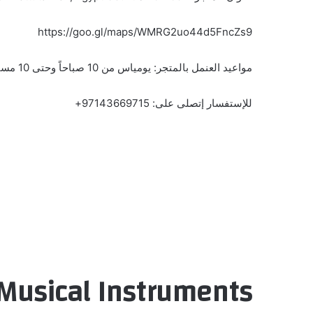
https://goo.gl/maps/WMRG2uo44d5FncZs9
مواعيد العنمل بالمتجر: يومياس من 10 صباحاً وحتى 10 مساءٍ ماعدا أيام الخميس والجمعه من 10 صباحاً وحتى 12 صباحاً
للإستفسار إتصلى على: 97143669715+
Musical Instruments