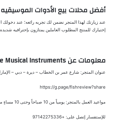
أفضل محلات بيع الأدوات الموسيقيه
عند زيارتك لهذا المتجر نضمن لك تجربه رائعه؛ عند دخول
إختيارك للمنتج المطلوب العاملين يمتازون بإحترافيه شديده؛ تق
معلومات عن
e Musical Instruments
عنوان المتجر: شارع عمر بن الخطاب – ديرة – دبي – الإمارا
https://g.page/fishreview?share
مواعيد العمل بالمتجر: يومياً من 10 صباحاً وحتى 10 مساءٍ ماعدا الأحد من 2 ظهراً وحتى 10 مساءٍ
للإستفسار إتصل على: +97142275336