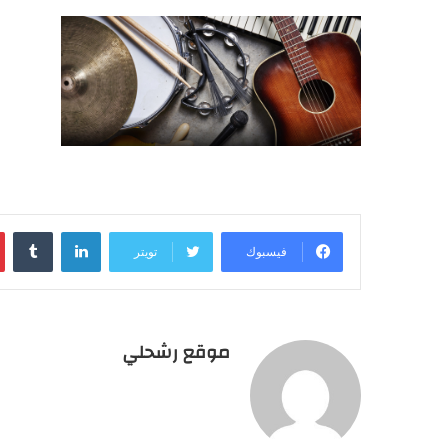
لينكدإن
فيسبوك
تويتر
موقع رشحلي