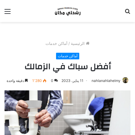
بحث
الق
عن
الرئيسية
/
أماكن خدمات
أماكن خدمات
أفضل سباك في الزمالك
nahlanahlahelmy
11 يناير، 2023
0
1٬280
دقيقة واحدة