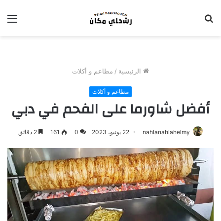
بحث
الق
عن
الرئيسية
/
مطاعم و أكلات
مطاعم و أكلات
أفضل شاورما على الفحم في دبي
nahlanahlahelmy
22 يونيو، 2023
0
161
2 دقائق