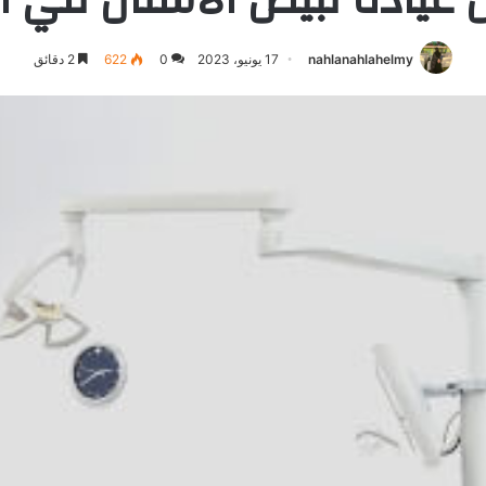
nahlanahlahelmy
17 يونيو، 2023
0
622
2 دقائق