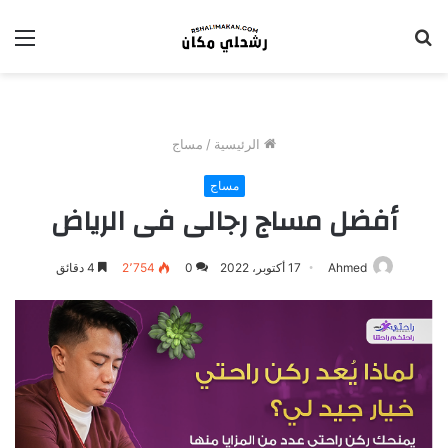
بحث
الق
عن
الرئيسية
/
مساج
مساج
أفضل مساج رجالى فى الرياض
Ahmed
17 أكتوبر، 2022
0
2٬754
4 دقائق