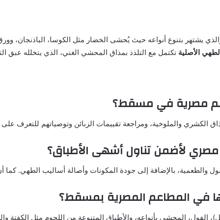
الذي يشتهر بتنوع أنواعه حيث يُحشى الخضار مثل الكوسا، الباذنجان، وور
لطهي الأصلية
تكتمل مع التلذذ بمذاق المحشي الغني، الذي يتخلله عبق الت
عم مصرية في مسقط؟
ق الكشري والملوخية، ومراجعة تقييمات الزبائن وتوصياتهم للتعرف على نك
مصري لأضمن تناول أشهى الأطباق؟
ل والطعمية، بالإضافة إلى جودة المكونات وأصالة أساليب الطهي. كما أن ا
بتها في المطاعم المصرية بمسقط؟
، الفول، المحشي بأنواعه، والأطباق المتنوعة من اللحوم مثل الكفتة وال