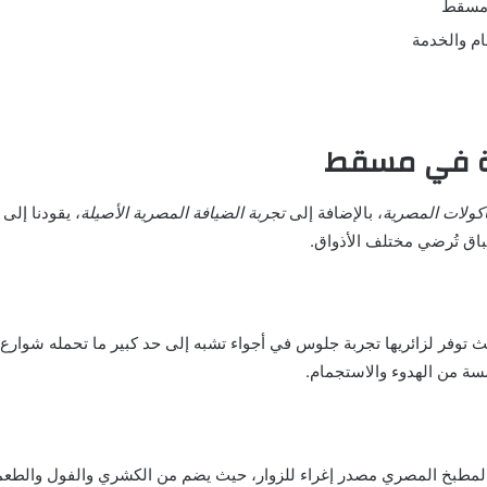
ط مسقط
م والخدمة
ة في مسقط
أكولات المصرية
، بالإضافة إلى
تجربة الضيافة المصرية الأصيلة
، يقودنا إل
باق تُرضي مختلف الأذواق.
 توفر لزائريها تجربة جلوس في أجواء تشبه إلى حد كبير ما تحمله شوارع ا
سة من الهدوء والاستجمام.
 المطبخ المصري مصدر إغراء للزوار، حيث يضم من الكشري والفول والطعمي