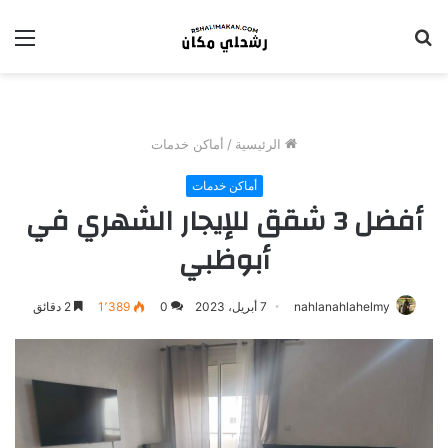
بحث
الق
عن
الرئيسية
/
أماكن خدمات
أماكن خدمات
أفضل 3 شقق للإيجار الشهري في
أبوظبي
nahlanahlahelmy
7 أبريل، 2023
0
1٬389
2 دقائق