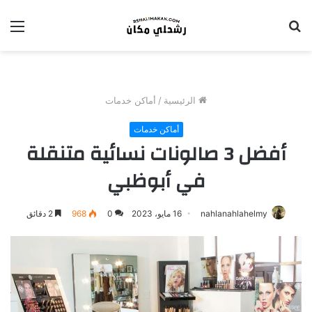
بحث
الق
عن
الرئيسية
/
أماكن خدمات
أماكن خدمات
أفضل 3 صالونات نسائية متنقلة
في أبوظبي
nahlanahlahelmy
16 مايو، 2023
0
968
2 دقائق