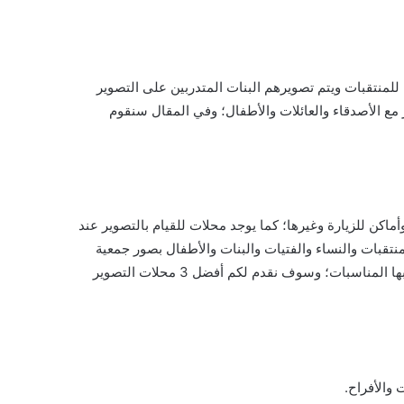
للمنتقبات ويتم تصويرهم البنات المتدربين على التصوير
 مع الأصدقاء والعائلات والأطفال؛ وفي المقال سنقوم
كن للزيارة وغيرها؛ كما يوجد محلات للقيام بالتصوير عند
نتقبات والنساء والفتيات والبنات والأطفال بصور جمعية
ومشتركة ما بينهم لتكون ذكري على مدار السنوات القادمة كما يوجد أيضا محلات التصوير للطلب للتوجه للكافيهات والمطاعم المقام بها المناسبات؛ وسوف نقدم لكم أفضل 3 محلات التصوير
والأفراح.