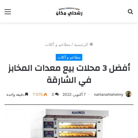
بحث
الق
عن
الرئيسية
/
مطاعم و أكلات
مطاعم و أكلات
أفضل 3 محلات بيع معدات المخابز
في الشارقة
nahlanahlahelmy
7 أكتوبر، 2022
0
1٬075
دقيقة واحدة