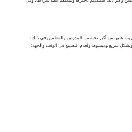
 السن وغير ذلك فيمكنكم تأجيرها ويمكنكم أيضا شراءها؛ وفي
ريب عليها من أكبر نخبة من المدربين والمعلمين في ذلك؛
ة وبشكل سريع ومبسوط ولعدم التضييع في الوقت والجهد؛