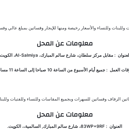
 وللبنات وللنساء والأسعار رخيصة ومنها للإيجار وفساتين بمبلغ عالي وف
معلومات عن المحل
عنوان : مقابل مركز سلطان، شارع سالم المبارك، Al-Salmiya، الكويت.
ات العمل : جميع أيام الأسبوع من الساعة 10 صباحا إلى الساعة 11 مساء.
اتين الزفاف وفساتين للسهرات وبجميع المقاسات وللنساء وللفتيات وللبنا
معلومات عن المحل
العنوان : 83WP+9RF، شارع سالم المبارك, السالمية،، الكويت.