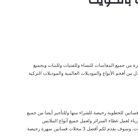
سهرة من جميع المقاسات للنساء وللفتيات وللبنات وبجميع
ن أفخم الأنواع والموديلات العالمية والموديلات التركية
وفساتين للخطوبة رخيصة للشراء منها وللتأجير أيضا من جميع
ياء لعمل غطاء السرائر ولعمل جميع أنواع الملابس
كالبلوفرات والجواكيت والعباءات والفساتين بجميع المقاسات ولعمل أنواع صغيرة للرضع من ملابس داخلية وبجامات وفساتين وسلوبتات، وسوف نقدم لكم أفضل 3 محلات فساتين سهرة رخيصة