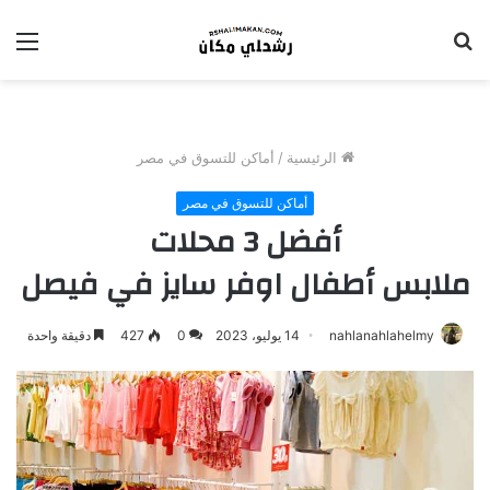
بحث
الق
عن
الرئيسية
/
أماكن للتسوق في مصر
أماكن للتسوق في مصر
أفضل 3 محلات
ملابس أطفال اوفر سايز في فيصل
nahlanahlahelmy
14 يوليو، 2023
0
427
دقيقة واحدة