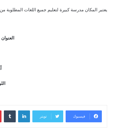
يعتبر المكان مدرسة كبيرة لتعليم جميع اللغات المطلوبة من الم
العنوان :30 El-Mobtadain, الإنشا والمنيرة، قسم السيدة زينب، محافظة القاهرة
أو
اللو
لينكدإن
فيسبوك
تويتر