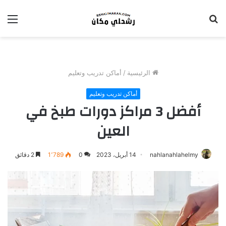
بحث
الق
عن
الرئيسية
/
أماكن تدريب وتعليم
أماكن تدريب وتعليم
أفضل 3 مراكز دورات طبخ في
العين
nahlanahlahelmy
14 أبريل، 2023
0
1٬789
2 دقائق