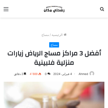
بحث
الق
عن
الرئيسية
/
مساج
مساج
أفضل 3 مراكز مساج الرياض زيارات
منزلية فلبينية
Ahmed
4 فبراير، 2024
0
4٬888
2 دقائق