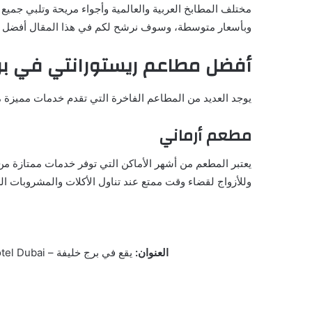
مختلف المطابخ العربية والعالمية وأجواء مريحة وتلبي جميع
وبأسعار متوسطة، وسوف نرشح لكم في هذا المقال أفضل م
أفضل مطاعم ريستورانتي في بر
يوجد العديد من المطاعم الفاخرة التي تقدم خدمات مميزة من المأكولات الت
مطعم أرماني
يعتبر المطعم من أشهر الأماكن التي توفر خدمات ممتازة من 
وللأزواج لقضاء وقت ممتع عند تناول الأكلات والمشروبات ا
العنوان:
يقع في برج خليفة – Lobby Level, Armani Hotel Dubai – بوليفارد الشيخ محمد بن راشد – وسط مدينة دبي – دبي – الإمارات العربية المتحدة.