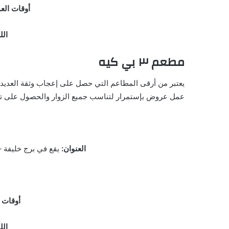
أوقات الع
الل
مطعم ٣ بي كيه
يعتبر من أرقى المطاعم التي حصل على إعجاب وثقة العديد م
عمل عروض بإستمرار لتناسب جميع الزوار والحصول على تجر
العنوان:
يقع في برج خليفة – Level 3, Armani Hotel Dubai – بوليفارد الشيخ محمد بن راشد – دبي – الإمارات العربية 
أوقات 
الل