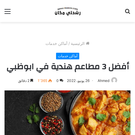
بحث
الق
عن
الرئيسية
/
أماكن خدمات
أماكن خدمات
أفضل 3 مطاعم هندية في ابوظبي
Ahmed
26 يونيو، 2022
0
1٬365
2 دقائق