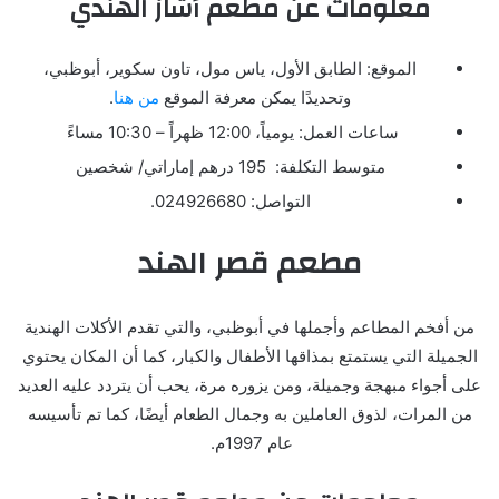
معلومات عن
مطعم أشاز الهندي
الموقع: الطابق الأول، ياس مول، تاون سكوير، أبوظبي،
وتحديدًا يمكن معرفة الموقع
من هنا
.
ساعات العمل: يومياً،
12:00
ظهراً –
10:30
مساءً
متوسط التكلفة:
195
درهم إماراتي/ شخصين
التواصل:
024926680
.
مطعم قصر الهند
من أفخم المطاعم وأجملها في أبوظبي، والتي تقدم الأكلات الهندية
الجميلة التي يستمتع بمذاقها الأطفال والكبار، كما أن المكان يحتوي
على أجواء مبهجة وجميلة، ومن يزوره مرة، يحب أن يتردد عليه العديد
من المرات، لذوق العاملين به وجمال الطعام أيضًا، كما تم تأسيسه
عام
1997
م.